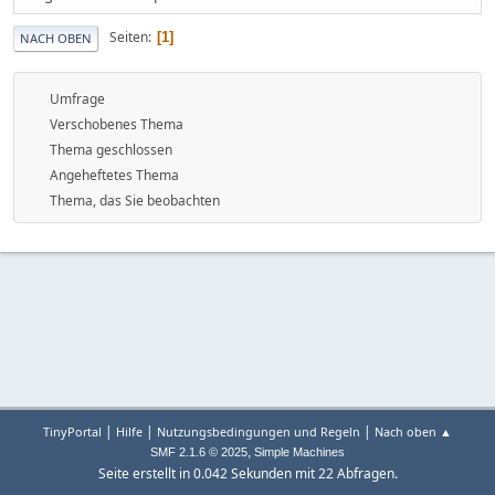
Seiten
1
NACH OBEN
Umfrage
Verschobenes Thema
Thema geschlossen
Angeheftetes Thema
Thema, das Sie beobachten
|
|
|
TinyPortal
Hilfe
Nutzungsbedingungen und Regeln
Nach oben ▲
,
SMF 2.1.6 © 2025
Simple Machines
Seite erstellt in 0.042 Sekunden mit 22 Abfragen.